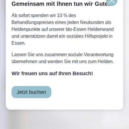
Gemeinsam mit Ihnen tun wir Gutes:
Ab sofort spenden wir 10 % des
Behandlungspreises eines jeden Neukunden als
Heldenpunkte auf unserer Ido-Essen Heldenwand
INSTITUT______
und unterstützen damit ein soziales Hilfsprojekt in
Essen.
FÜR HAUTÄSTHETIK
Lassen Sie uns zusammen soziale Verantwortung
übernehmen und werden Sie mit uns zum Helden.
Wir freuen uns auf Ihren Besuch!
Wir sind
NiSV
Jetzt buchen
zertifiziert!
Termin buchen
Gutschein bestellen