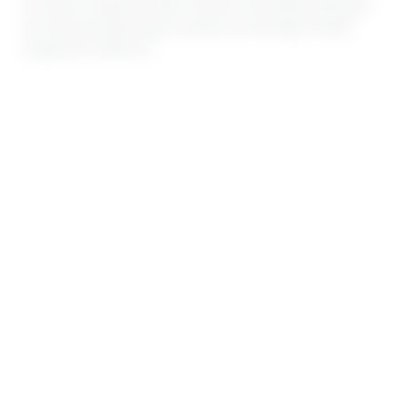
um einen entsprechenden Hinweis. Bei Bekanntwerden
von Rechtsverletzungen werden wir derartige Inhalte
umgehend entfernen.