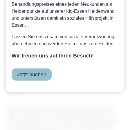
entfernen.
Behandlungspreises eines jeden Neukunden als
Heldenpunkte auf unserer Ido-Essen Heldenwand
und unterstützen damit ein soziales Hilfsprojekt in
Haftung für Links
Essen.
Unser Angebot enthält Links zu externen Websites
Dritter, auf deren Inhalte wir keinen Einfluss haben.
Lassen Sie uns zusammen soziale Verantwortung
Deshalb können wir für diese fremden Inhalte auch
übernehmen und werden Sie mit uns zum Helden.
keine Gewähr übernehmen. Für die Inhalte der
Wir freuen uns auf Ihren Besuch!
verlinkten Seiten ist stets der jeweilige Anbieter oder
Betreiber der Seiten verantwortlich. Die verlinkten
Seiten wurden zum Zeitpunkt der Verlinkung auf
Jetzt buchen
mögliche Rechtsverstöße überprüft. Rechtswidrige
Inhalte waren zum Zeitpunkt der Verlinkung nicht
erkennbar.
Eine permanente inhaltliche Kontrolle der verlinkten
Seiten ist jedoch ohne konkrete Anhaltspunkte einer
Rechtsverletzung nicht zumutbar. Bei Bekanntwerden
von Rechtsverletzungen werden wir derartige Links