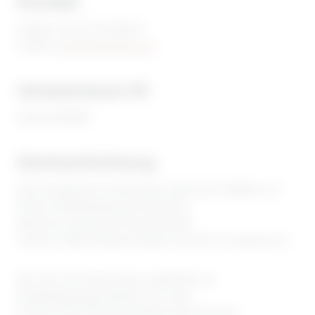
Kontakt
Telefon: 0176-234 380 87
E-Mail:
info@timeforskin.de
Umsatzsteuer-ID
DE363766099
Streitschlichtung
Die Europäische Kommission stellt eine Plattform zur
Online-Streitbeilegung (OS) bereit:
https://ec.europa.eu/consumers/odr.
Unsere E-Mail-Adresse finden Sie oben im Impressum.
Wir sind nicht bereit oder verpflichtet, an
Streitbeilegungsverfahren vor einer
Verbraucherschlichtungsstelle teilzunehmen.