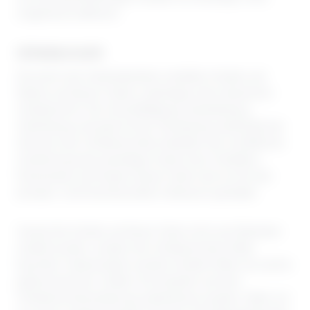
umgehend entfernen.
Urheberrecht
Die durch die Seitenbetreiber erstellten Inhalte und
Werke auf diesen Seiten unterliegen dem deutschen
Urheberrecht. Die Vervielfältigung, Bearbeitung,
Verbreitung und jede Art der Verwertung außerhalb der
Grenzen des Urheberrechtes bedürfen der schriftlichen
Zustimmung des jeweiligen Autors bzw. Erstellers.
Downloads und Kopien dieser Seite sind nur für den
privaten, nicht kommerziellen Gebrauch gestattet.
Soweit die Inhalte auf dieser Seite nicht vom Betreiber
erstellt wurden, werden die Urheberrechte Dritter
beachtet. Insbesondere werden Inhalte Dritter als solche
gekennzeichnet. Sollten Sie trotzdem auf eine
Urheberrechtsverletzung aufmerksam werden, bitten wir